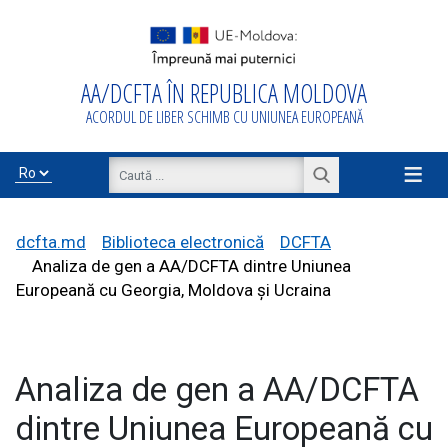
AA/DCFTA ÎN REPUBLICA MOLDOVA
Acasă
ACORDUL DE LIBER SCHIMB CU UNIUNEA EUROPEANĂ
Despre
AA/DCFTA
≡
Info Business
dcfta.md
Biblioteca electronică
DCFTA
Analiza de gen a AA/DCFTA dintre Uniunea
Europeană cu Georgia, Moldova și Ucraina
Export/Import
Analiza de gen a AA/DCFTA
Proiecte de
asistență
dintre Uniunea Europeană cu