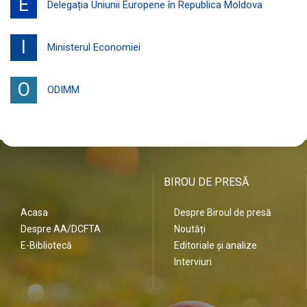
E
Delegația Uniunii Europene în Republica Moldova
I
Ministerul Economiei
O
ODIMM
BIROU DE PRESĂ
Acasa
Despre Biroul de presă
Despre AA/DCFTA
Noutăți
E-Bibliotecă
Editoriale și analize
Interviuri