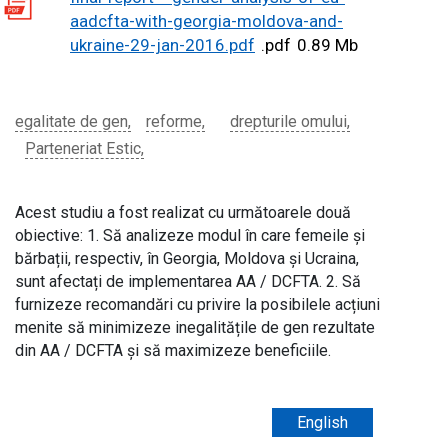
aadcfta-with-georgia-moldova-and-
ukraine-29-jan-2016.pdf
.pdf
0.89 Mb
egalitate de gen
reforme
drepturile omului
Parteneriat Estic
Acest studiu a fost realizat cu următoarele două
obiective: 1. Să analizeze modul în care femeile și
bărbații, respectiv, în Georgia, Moldova și Ucraina,
sunt afectați de implementarea AA / DCFTA. 2. Să
furnizeze recomandări cu privire la posibilele acțiuni
menite să minimizeze inegalitățile de gen rezultate
din AA / DCFTA și să maximizeze beneficiile.
English