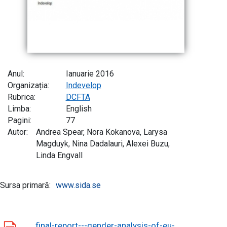
Anul:
Ianuarie 2016
Organizația:
Indevelop
Rubrica:
DCFTA
Limba:
English
Pagini:
77
Autor:
Andrea Spear, Nora Kokanova, Larysa
Magduyk, Nina Dadalauri, Alexei Buzu,
Linda Engvall
Sursa primară:
www.sida.se
final-report---gender-analysis-of-eu-