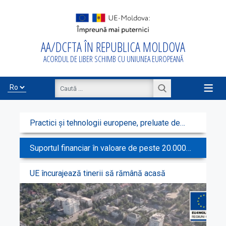
AA/DCFTA ÎN REPUBLICA MOLDOVA
Acasă
ACORDUL DE LIBER SCHIMB CU UNIUNEA EUROPEANĂ
Despre
AA/DCFTA
≡
Info Business
Practici și tehnologii europene, preluate de
agricultorii mold...
Suportul financiar în valoare de peste 20.000
de euro a fost o...
Export/Import
UE încurajează tinerii să rămână acasă
Proiecte de
asistență