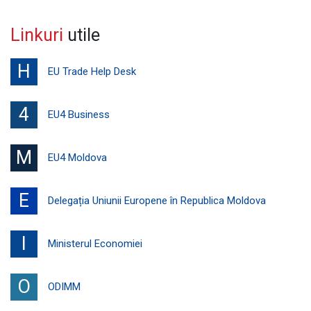
Linkuri
utile
H
EU Trade Help Desk
4
EU4 Business
M
EU4 Moldova
E
Delegația Uniunii Europene în Republica Moldova
I
Ministerul Economiei
O
ODIMM