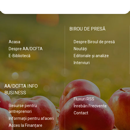
BIROU DE PRESĂ
Acasa
Despre Biroul de presă
Despre AA/DCFTA
Noutăți
E-Bibliotecă
Editoriale și analize
Interviuri
AA/DCFTA INFO
BUSINESS
Fluxuri RSS
Resurse pentru
Înrebări Frecvente
antreprenori
Contact
Informații pentru afaceri
Acces la Finanțare