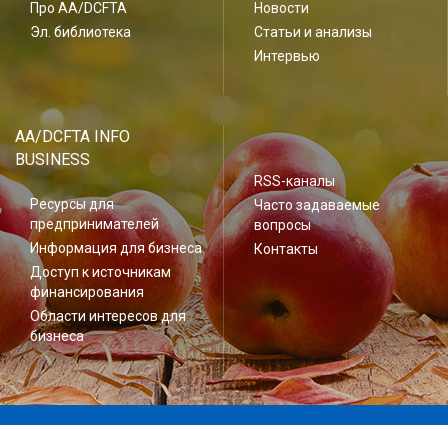
Про AA/DCFTA
Новости
Эл. библиотека
Статьи и анализы
Интервью
AA/DCFTA INFO
BUSINESS
RSS-каналы
Ресурсы для
Часто задаваемые
предпринимателей
вопросы
Информация для бизнеса
Контакты
Доступ к источникам
финансирования
Области интересов для
бизнеса