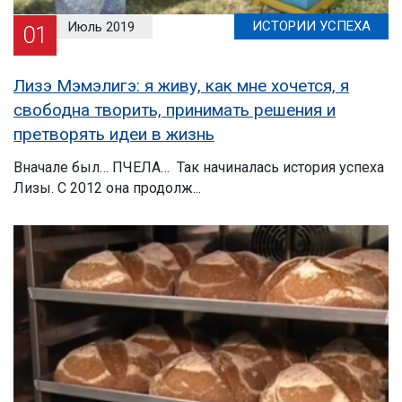
ИСТОРИИ УСПЕХА
Июль 2019
01
Лизэ Мэмэлигэ: я живу, как мне хочется, я
свободна творить, принимать решения и
претворять идеи в жизнь
Вначале был… ПЧЕЛА… Так начиналась история успеха
Лизы. С 2012 она продолж...