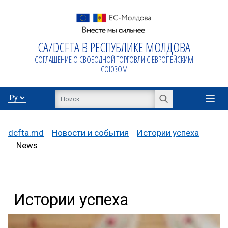
СА/DCFTA В РЕСПУБЛИКЕ МОЛДОВА
Домой
СОГЛАШЕНИЕ О СВОБОДНОЙ ТОРГОВЛИ С ЕВРОПЕЙСКИМ
Про
СОЮЗОМ
AA/DCFTA
≡
Инфо бизнес
dcfta.md
Новости и события
Истории успеха
News
Export/Import
Истории успеха
Proiecte de
asistență