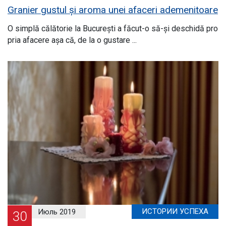
Granier gustul și aroma unei afaceri ademenitoare
O simplă călătorie la București a făcut-o să-și deschidă pro
pria afacere așa că, de la o gustare ...
ИСТОРИИ УСПЕХА
Июль 2019
30