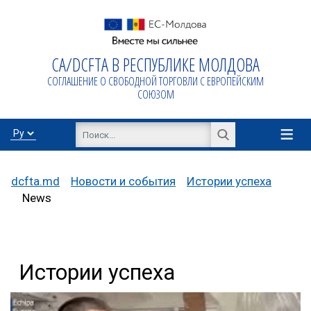
СА/DCFTA В РЕСПУБЛИКЕ МОЛДОВА
Домой
СОГЛАШЕНИЕ О СВОБОДНОЙ ТОРГОВЛИ С ЕВРОПЕЙСКИМ
Про
СОЮЗОМ
AA/DCFTA
≡
Инфо бизнес
dcfta.md
Новости и события
Истории успеха
News
Export/Import
Истории успеха
Proiecte de
asistență