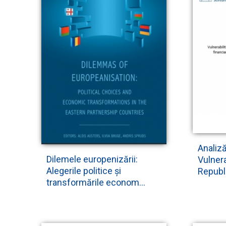
Analiz
Dilemele europenizării:
Vulnerab
Alegerile politice și
Republi
transformările econom...