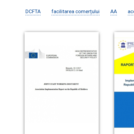
DCFTA
facilitarea comerțului
AA
ac