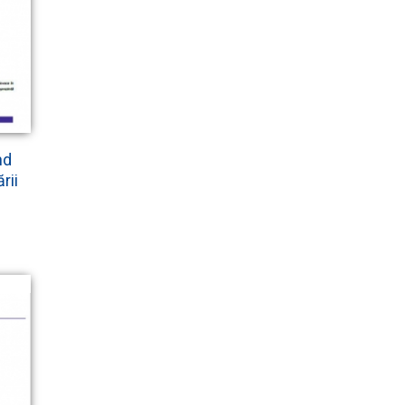
nd
rii