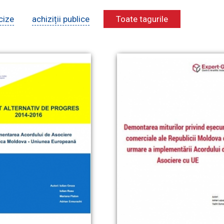
cize
achiziții publice
Toate tagurile