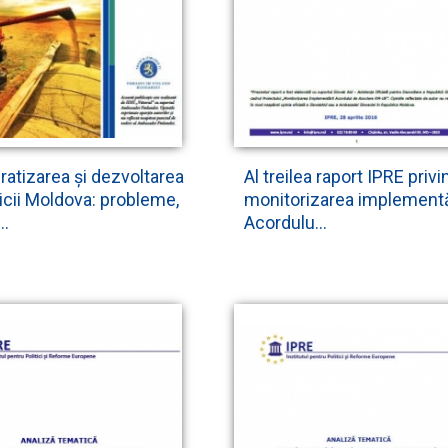
atizarea și dezvoltarea
Al treilea raport IPRE privi
icii Moldova: probleme,
monitorizarea implementă
..
Acordulu...