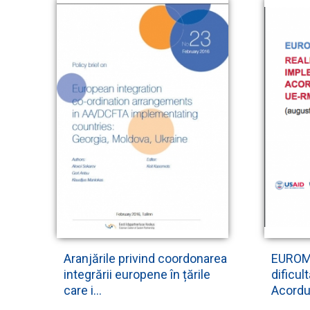
Aranjările privind coordonarea
EUROMO
integrării europene în țările
dificul
care i...
Acordul