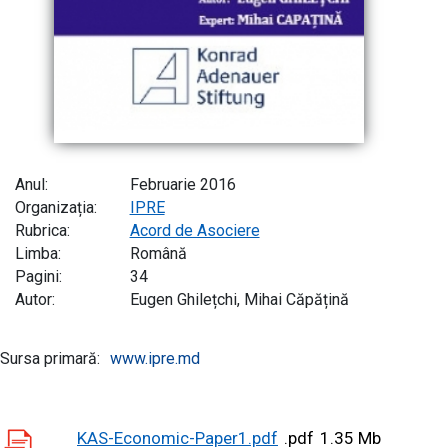
Anul:
Februarie 2016
Organizația:
IPRE
Rubrica:
Acord de Asociere
Limba:
Română
Pagini:
34
Autor:
Eugen Ghilețchi, Mihai Căpățină
Sursa primară:
www.ipre.md
KAS-Economic-Paper1.pdf
.pdf
1.35 Mb