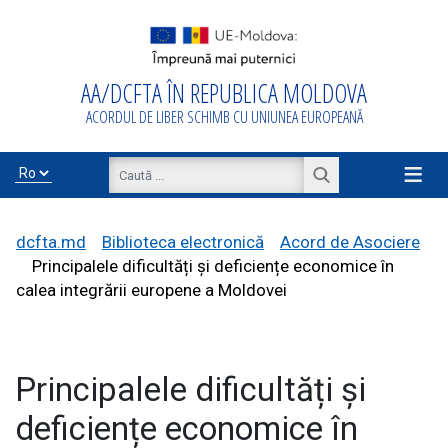
AA/DCFTA ÎN REPUBLICA MOLDOVA
Acasă
ACORDUL DE LIBER SCHIMB CU UNIUNEA EUROPEANĂ
Despre
AA/DCFTA
≡
Info Business
dcfta.md
Biblioteca electronică
Acord de Asociere
Principalele dificultăți și deficiențe economice în
calea integrării europene a Moldovei
Export/Import
Principalele dificultăți și
Proiecte de
asistență
deficiențe economice în