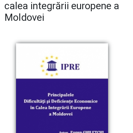
calea integrării europene a
Moldovei
E-Bibliotecă
Contacte