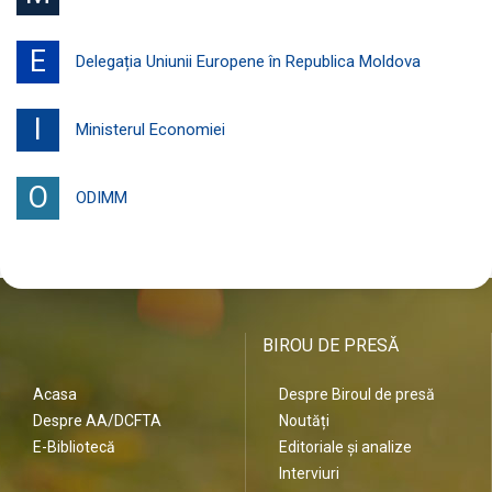
E
Delegația Uniunii Europene în Republica Moldova
I
Ministerul Economiei
O
ODIMM
BIROU DE PRESĂ
Acasa
Despre Biroul de presă
Despre AA/DCFTA
Noutăți
E-Bibliotecă
Editoriale și analize
Interviuri