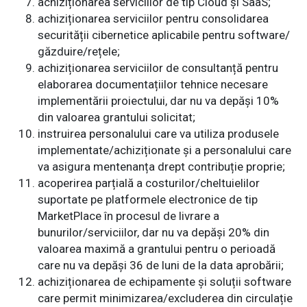
achiziționarea serviciilor de tip Cloud și SaaS;
achiziționarea serviciilor pentru consolidarea
securității cibernetice aplicabile pentru software/
găzduire/rețele;
achiziționarea serviciilor de consultanță pentru
elaborarea documentațiilor tehnice necesare
implementării proiectului, dar nu va depăși 10%
din valoarea grantului solicitat;
instruirea personalului care va utiliza produsele
implementate/achiziționate și a personalului care
va asigura mentenanța drept contribuție proprie;
acoperirea parțială a costurilor/cheltuielilor
suportate pe platformele electronice de tip
MarketPlace în procesul de livrare a
bunurilor/serviciilor, dar nu va depăși 20% din
valoarea maximă a grantului pentru o perioadă
care nu va depăși 36 de luni de la data aprobării;
achiziționarea de echipamente și soluții software
care permit minimizarea/excluderea din circulație