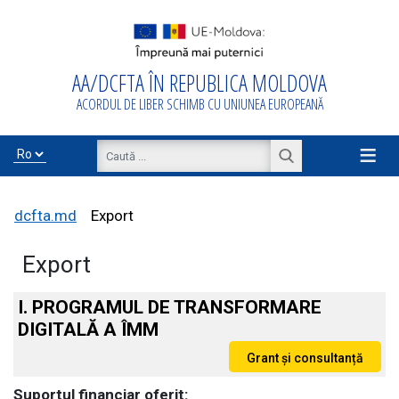
AA/DCFTA ÎN REPUBLICA MOLDOVA
Acasă
ACORDUL DE LIBER SCHIMB CU UNIUNEA EUROPEANĂ
Despre
AA/DCFTA
≡
Info Business
dcfta.md
Export
Export
Export/Import
I. PROGRAMUL DE TRANSFORMARE
DIGITALĂ A ÎMM
Proiecte de
asistență
Suportul financiar oferit: