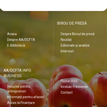
BIROU DE PRESĂ
Acasa
Despre Biroul de presă
Despre AA/DCFTA
Noutăți
E-Bibliotecă
Editoriale și analize
Interviuri
AA/DCFTA INFO
BUSINESS
Fluxuri RSS
Resurse pentru
Înrebări Frecvente
antreprenori
Contact
Informații pentru afaceri
Acces la Finanțare