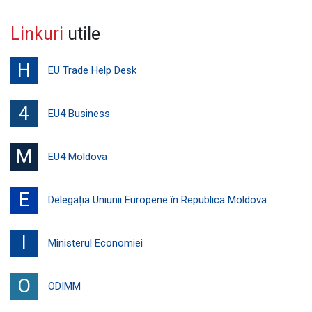
Linkuri
utile
H
EU Trade Help Desk
4
EU4 Business
M
EU4 Moldova
E
Delegația Uniunii Europene în Republica Moldova
I
Ministerul Economiei
O
ODIMM