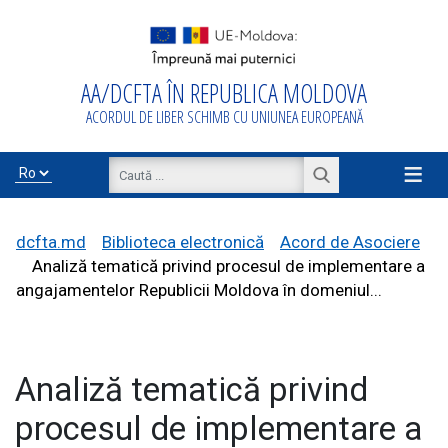
AA/DCFTA ÎN REPUBLICA MOLDOVA
Acasă
ACORDUL DE LIBER SCHIMB CU UNIUNEA EUROPEANĂ
Despre
AA/DCFTA
≡
Info Business
dcfta.md
Biblioteca electronică
Acord de Asociere
Analiză tematică privind procesul de implementare a
angajamentelor Republicii Moldova în domeniul...
Export/Import
Analiză tematică privind
Proiecte de
asistență
procesul de implementare a