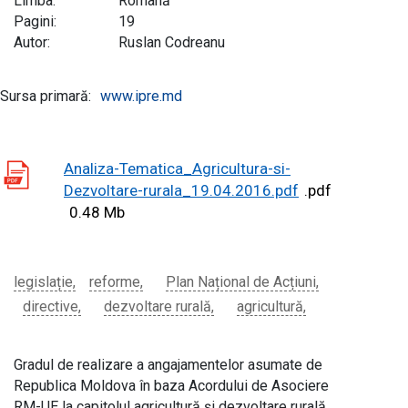
Limba:
Română
Pagini:
19
Autor:
Ruslan Codreanu
Sursa primară:
www.ipre.md
Analiza-Tematica_Agricultura-si-
Dezvoltare-rurala_19.04.2016.pdf
.pdf
0.48 Mb
legislație
reforme
Plan Național de Acțiuni
directive
dezvoltare rurală
agricultură
Gradul de realizare a angajamentelor asumate de
Republica Moldova în baza Acordului de Asociere
RM-UE la capitolul agricultură și dezvoltare rurală,