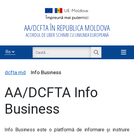
AA/DCFTA ÎN REPUBLICA MOLDOVA
Acasă
ACORDUL DE LIBER SCHIMB CU UNIUNEA EUROPEANĂ
Despre
AA/DCFTA
≡
Info Business
dcfta.md
Info Business
AA/DCFTA Info
Export/Import
Business
Proiecte de
asistență
Info Business este o platformă de informare și instruire