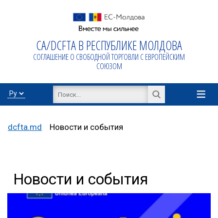
СА/DCFTA В РЕСПУБЛИКЕ МОЛДОВА
Домой
СОГЛАШЕНИЕ О СВОБОДНОЙ ТОРГОВЛИ С ЕВРОПЕЙСКИМ
Про
СОЮЗОМ
AA/DCFTA
≡
Инфо бизнес
dcfta.md
Новости и события
Export/Import
Новости и события
Proiecte de
asistență