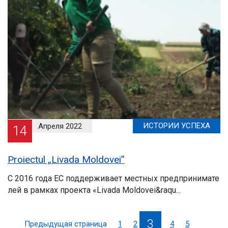
ИСТОРИИ УСПЕХА
Апреля 2022
14
Proiectul „Livada Moldovei”
С 2016 года ЕС поддерживает местных предпринимате
лей в рамках проекта «Livada Moldovei&raqu...
3
Предыдущая страница
1
2
4
5