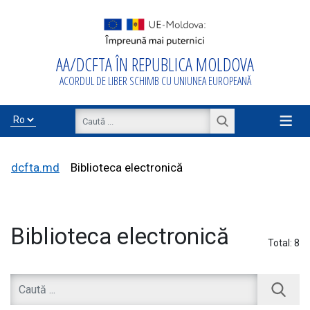
AA/DCFTA ÎN REPUBLICA MOLDOVA
Acasă
ACORDUL DE LIBER SCHIMB CU UNIUNEA EUROPEANĂ
Despre
AA/DCFTA
≡
Info Business
dcfta.md
Biblioteca electronică
Export/Import
Biblioteca electronică
Total:
8
Proiecte de
asistență