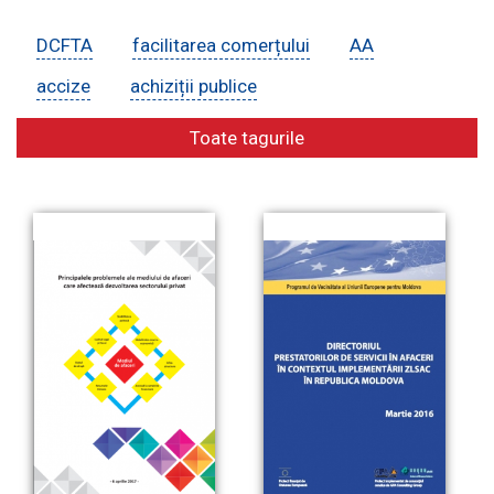
DCFTA
facilitarea comerțului
AA
E-Bibliotecă
accize
achiziții publice
Toate tagurile
Contacte