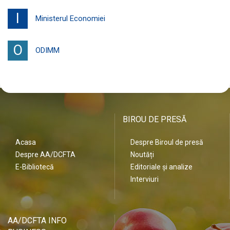
I
Ministerul Economiei
O
ODIMM
BIROU DE PRESĂ
Acasa
Despre Biroul de presă
Despre AA/DCFTA
Noutăți
E-Bibliotecă
Editoriale și analize
Interviuri
AA/DCFTA INFO