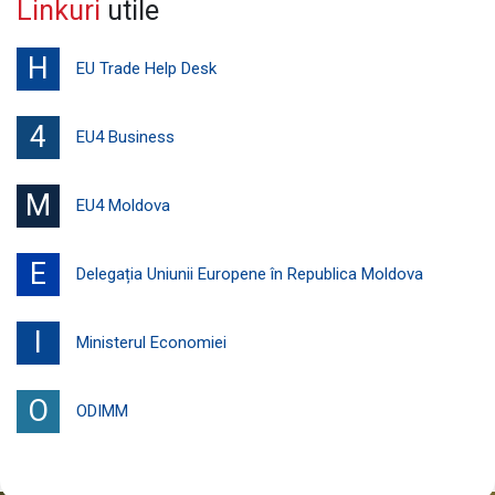
Linkuri
utile
H
EU Trade Help Desk
4
EU4 Business
M
EU4 Moldova
E
Delegația Uniunii Europene în Republica Moldova
I
Ministerul Economiei
O
ODIMM