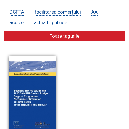
DCFTA
facilitarea comerțului
AA
E-Bibliotecă
accize
achiziții publice
Toate tagurile
Contacte