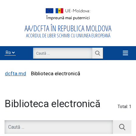
AA/DCFTA ÎN REPUBLICA MOLDOVA
Acasă
ACORDUL DE LIBER SCHIMB CU UNIUNEA EUROPEANĂ
Despre
AA/DCFTA
≡
Info Business
dcfta.md
Biblioteca electronică
Export/Import
Biblioteca electronică
Total:
1
Proiecte de
asistență