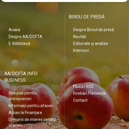
BIROU DE PRESĂ
Acasa
Despre Biroul de presă
Despre AA/DCFTA
Noutăți
E-Bibliotecă
Editoriale și analize
Interviuri
AA/DCFTA INFO
BUSINESS
Fluxuri RSS
Resurse pentru
Înrebări Frecvente
antreprenori
Contact
Informații pentru afaceri
Acces la Finanțare
Domenii de interes pentru
afaceri