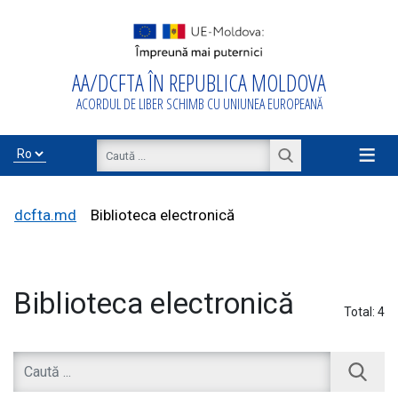
AA/DCFTA ÎN REPUBLICA MOLDOVA
Acasă
ACORDUL DE LIBER SCHIMB CU UNIUNEA EUROPEANĂ
Despre
AA/DCFTA
≡
Info Business
dcfta.md
Biblioteca electronică
Export/Import
Biblioteca electronică
Total:
4
Proiecte de
asistență