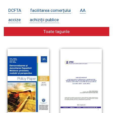
DCFTA
facilitarea comerțului
AA
E-Bibliotecă
accize
achiziții publice
Toate tagurile
Contacte