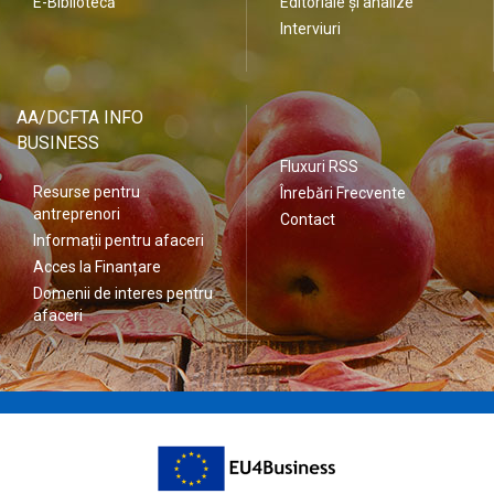
E-Bibliotecă
Editoriale și analize
Interviuri
AA/DCFTA INFO
BUSINESS
Fluxuri RSS
Resurse pentru
Înrebări Frecvente
antreprenori
Contact
Informații pentru afaceri
Acces la Finanțare
Domenii de interes pentru
afaceri