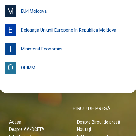
M
EU4 Moldova
E
Delegația Uniunii Europene în Republica Moldova
I
Ministerul Economiei
O
ODIMM
BIROU DE PRESĂ
Acasa
Despre Biroul de presă
Despre AA/DCFTA
Noutăți