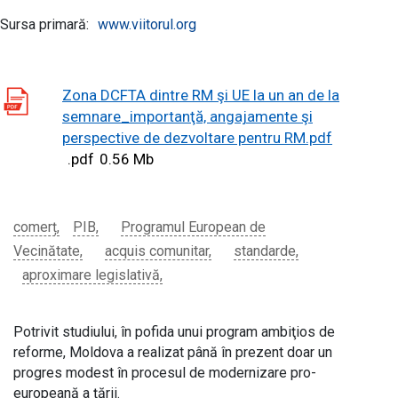
Sursa primară:
www.viitorul.org
Zona DCFTA dintre RM şi UE la un an de la
semnare_importanţă, angajamente şi
perspective de dezvoltare pentru RM.pdf
.pdf
0.56 Mb
comerț
PIB
Programul European de
Vecinătate
acquis comunitar
standarde
aproximare legislativă
Potrivit studiului, în pofida unui program ambiţios de
reforme, Moldova a realizat până în prezent doar un
progres modest în procesul de modernizare pro-
europeană a ţării.