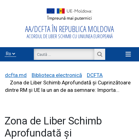
AA/DCFTA ÎN REPUBLICA MOLDOVA
Acasă
ACORDUL DE LIBER SCHIMB CU UNIUNEA EUROPEANĂ
Despre
AA/DCFTA
≡
Info Business
dcfta.md
Biblioteca electronică
DCFTA
Zona de Liber Schimb Aprofundată și Cuprinzătoare
dintre RM și UE la un an de aa semnare: Importa...
Export/Import
Zona de Liber Schimb
Proiecte de
asistență
Aprofundată și