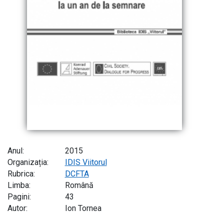
Anul:
2015
Organizația:
IDIS Viitorul
Rubrica:
DCFTA
Limba:
Română
Pagini:
43
Autor:
Ion Tornea