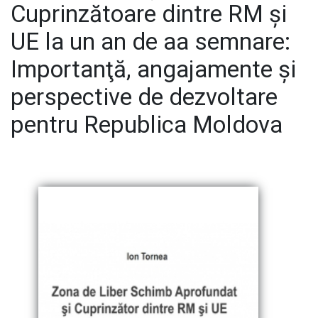
Cuprinzătoare dintre RM și
UE la un an de aa semnare:
E-Bibliotecă
Importanţă, angajamente și
perspective de dezvoltare
Contacte
pentru Republica Moldova