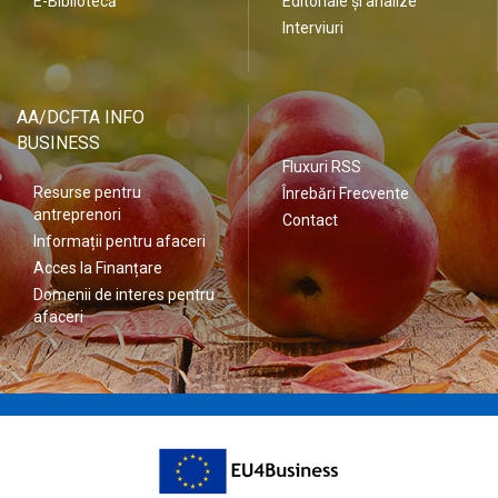
E-Bibliotecă
Editoriale și analize
Interviuri
AA/DCFTA INFO
BUSINESS
Fluxuri RSS
Resurse pentru
Înrebări Frecvente
antreprenori
Contact
Informații pentru afaceri
Acces la Finanțare
Domenii de interes pentru
afaceri