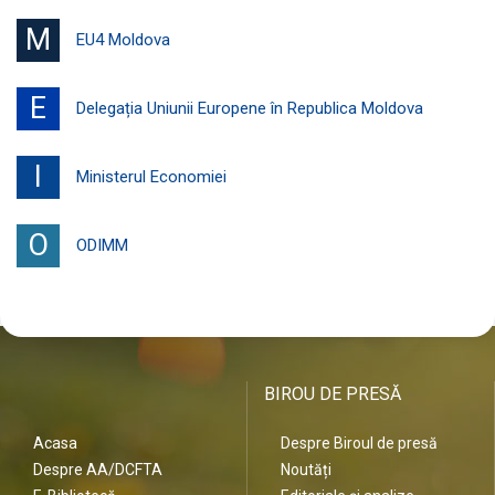
M
EU4 Moldova
E
Delegația Uniunii Europene în Republica Moldova
I
Ministerul Economiei
O
ODIMM
BIROU DE PRESĂ
Acasa
Despre Biroul de presă
Despre AA/DCFTA
Noutăți