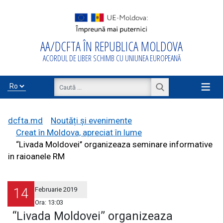
AA/DCFTA ÎN REPUBLICA MOLDOVA
Acasă
ACORDUL DE LIBER SCHIMB CU UNIUNEA EUROPEANĂ
Despre
AA/DCFTA
≡
Info Business
dcfta.md
Noutăți și evenimente
Creat în Moldova, apreciat în lume
“Livada Moldovei’’ organizeaza seminare informative
in raioanele RM
Export/Import
14
Februarie 2019
Proiecte de
Ora:
13:03
asistență
“Livada Moldovei’’ organizeaza