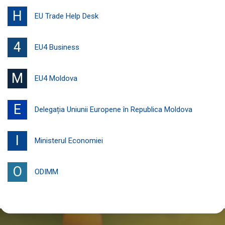
H
EU Trade Help Desk
4
EU4 Business
M
EU4 Moldova
E
Delegația Uniunii Europene în Republica Moldova
I
Ministerul Economiei
O
ODIMM