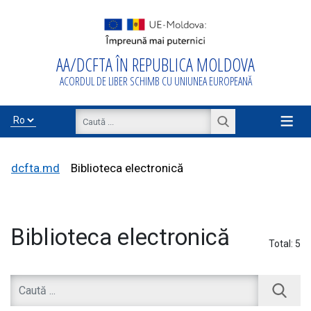
AA/DCFTA ÎN REPUBLICA MOLDOVA
Acasă
ACORDUL DE LIBER SCHIMB CU UNIUNEA EUROPEANĂ
Despre
AA/DCFTA
≡
Info Business
dcfta.md
Biblioteca electronică
Export/Import
Biblioteca electronică
Total:
5
Proiecte de
asistență