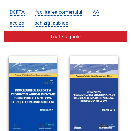
DCFTA
facilitarea comerțului
AA
E-Bibliotecă
accize
achiziții publice
Toate tagurile
Contacte