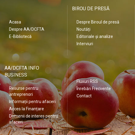
BIROU DE PRESĂ
Acasa
Despre Biroul de presă
Despre AA/DCFTA
Noutăți
E-Bibliotecă
Editoriale și analize
Interviuri
AA/DCFTA INFO
BUSINESS
Fluxuri RSS
Resurse pentru
Înrebări Frecvente
antreprenori
Contact
Informații pentru afaceri
Acces la Finanțare
Domenii de interes pentru
afaceri