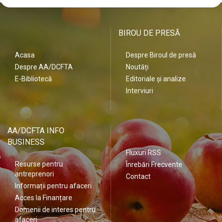
BIROU DE PRESĂ
Acasa
Despre Biroul de presă
Despre AA/DCFTA
Noutăți
E-Bibliotecă
Editoriale și analize
Interviuri
AA/DCFTA INFO
BUSINESS
Fluxuri RSS
Resurse pentru
Înrebări Frecvente
antreprenori
Contact
Informații pentru afaceri
Acces la Finanțare
Domenii de interes pentru
afaceri