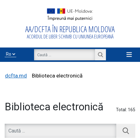
AA/DCFTA ÎN REPUBLICA MOLDOVA
Acasă
ACORDUL DE LIBER SCHIMB CU UNIUNEA EUROPEANĂ
Despre
AA/DCFTA
≡
Info Business
dcfta.md
Biblioteca electronică
Export/Import
Biblioteca electronică
Total:
165
Proiecte de
asistență