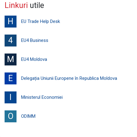
Linkuri
utile
H
EU Trade Help Desk
4
EU4 Business
M
EU4 Moldova
E
Delegația Uniunii Europene în Republica Moldova
I
Ministerul Economiei
O
ODIMM