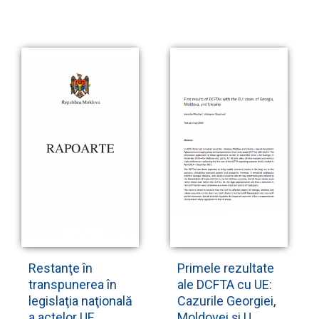
Restanţe în
Primele rezultate
transpunerea în
ale DCFTA cu UE:
legislaţia naţională
Cazurile Georgiei,
a actelor UE
Moldovei și U...