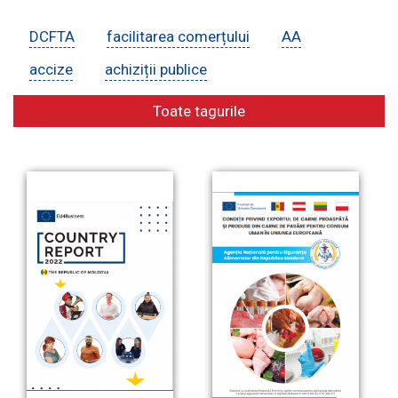
DCFTA
facilitarea comerțului
AA
E-Bibliotecă
accize
achiziții publice
Toate tagurile
Contacte